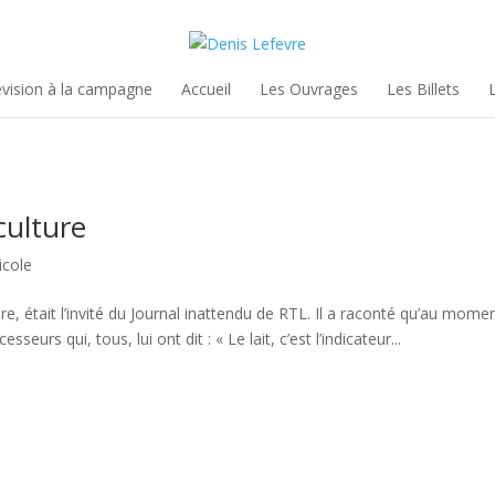
évision à la campagne
Accueil
Les Ouvrages
Les Billets
culture
icole
re, était l’invité du Journal inattendu de RTL. Il a raconté qu’au mome
urs qui, tous, lui ont dit : « Le lait, c’est l’indicateur...