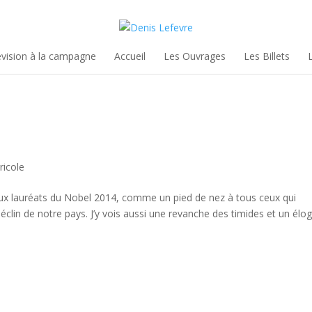
évision à la campagne
Accueil
Les Ouvrages
Les Billets
ricole
x lauréats du Nobel 2014, comme un pied de nez à tous ceux qui
clin de notre pays. J’y vois aussi une revanche des timides et un élo