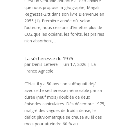
C’est un véritable antidote à l’éco anxiété
que nous propose la géographe, Magali
Reghezza-Zitt dans son livre Bienvenue en
2055 (1). Première année où, selon
l’auteure, nous cessons d’émettre plus de
CO2 que les océans, les forêts, les prairies
n’en absorbent,...
La sécheresse de 1976
par
Denis Lefevre
| juin 17, 2026 |
La
France Agricole
C’était il y a 50 ans : on suffoquait déjà
avec cette sécheresse mémorable par sa
durée (neuf mois) doublée de deux
épisodes caniculaires. Dès décembre 1975,
malgré des vagues de froid intense, le
déficit pluviométrique se creuse au fil des
mois pour atteindre 60 % au...