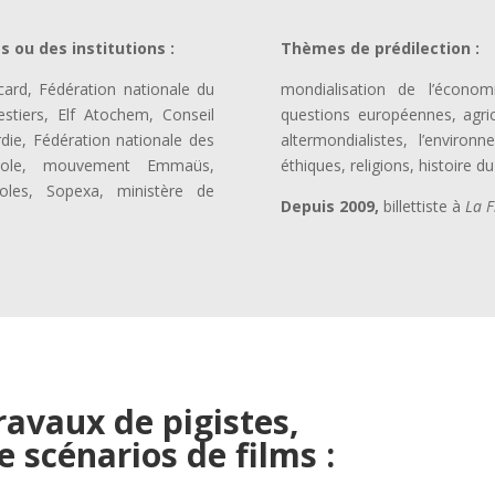
s ou des institutions
:
Thèmes de prédilection
:
ard, Fédération nationale du
mondialisation de l’économ
estiers, Elf Atochem, Conseil
questions européennes, agric
die, Fédération nationale des
altermondialistes, l’enviro
gricole, mouvement Emmaüs,
éthiques, religions, histoire d
coles, Sopexa, ministère de
Depuis 2009,
billettiste à
La F
ravaux de pigistes,
de scénarios de films :