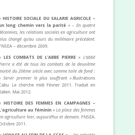
«
HISTOIRE SOCIALE DU SALARIE AGRICOLE –
un long chemin vers la parité
»
– En quatre
décennies, les relations sociales en agriculture ont
plus changé qu’au cours du millénaire précédent
.
FNSEA – décembre 2009.
«
LES COMBATS DE L’ABBE PIERRE
»
L’abbé
Pierre a été de tous les combats de la deuxième
moitié du 20ème siècle avec comme toile de fond :
« Servir premier le plus souffrant »
.Illustrations
Cabu. Le cherche midi Février 2011. Traduit en
italien. Mai 2012.
«
HISTOIRE DES FEMMES EN CAMPAGNES –
L’agriculture au féminin
»
La place des femmes
en agriculture hier, aujourd’hui et demain.
FNSEA.
Octobre 2011.
« VOYAGE AU SEIN DE LA CCAS »
–
les activités