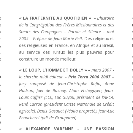
e
« LA FRATERNITE AU QUOTIDIEN »
– L’histoire
x
de la Congrégation des Frères Missionnaires et des
A
Sœurs des Campagnes – Parole et Silence – mai
r
2005 – Préface de Jean-Marie Pelt
. Des religieux et
,
des religieuses en France, en Afrique et au Brésil,
.
au service des ruraux les plus pauvres pour
e
construire un monde meilleur.
« LE LOUP, L’HOMME ET DOLLY »
–
mars 2007 -
D
le cherche midi éditeur –
Prix Terra 2006 2007
–
,
Jury composé de Jean-Christophe Rufin, Anne
a
Hudson, Joël de Rosnay, Alain Etchegoyen, Jean-
Louis Caffier (LCI), Luc Guyau, président de l’APCA,
René Carron (président Caisse Nationale de Crédit
u
agricole), Denis Gasquet (Véolia propreté), Jean-Luc
e
Beaucherel (pdt de Groupama).
s
s
« ALEXANDRE VARENNE – UNE PASSION