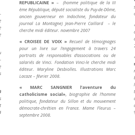
REPUBLICAINE »
–
(homme politique de la III
ème République, député socialiste du Puy-de-Dôme,
–
ancien gouverneur en Indochine, fondateur du
e
journal La Montagne) Jean-Pierre Caillard – le
e
cherche midi éditeur. novembre 2007
e
« CROISEE DE VOIX »
Recueil de témoignages
pour un livre sur l’engagement à travers 24
u
portraits de responsables d’associations ou de
–
salariés de Vinci. Fondation Vinci-le cherche midi
e
éditeur. Maryline Desbiolles. Illustrations Marc
s
Lacaze – février 2008.
« MARC SANGNIER l’aventure du
U
catholicisme social»
,
biographie de l’homme
s
politique, fondateur du Sillon et du mouvement
t
démocrate-chrétien en France. Mame Fleurus –
4
septembre 2008.