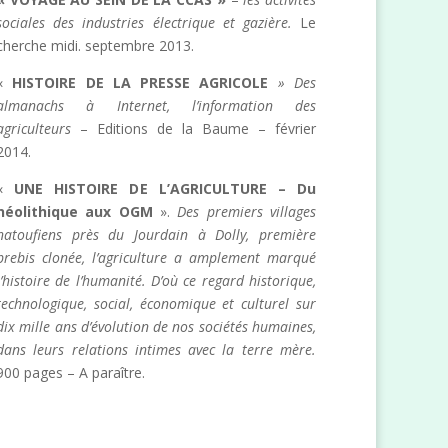
sociales des industries électrique et gazière.
Le
cherche midi. septembre 2013.
«
HISTOIRE DE LA PRESSE AGRICOLE
» Des
almanachs à Internet, l’information des
agriculteurs
– Editions de la Baume – février
2014.
«
UNE HISTOIRE DE L’AGRICULTURE – Du
néolithique aux OGM
».
Des premiers villages
natoufiens près du Jourdain à Dolly, première
brebis clonée, l’agriculture a amplement marqué
l’histoire de l’humanité. D’où ce regard historique,
technologique, social, économique et culturel sur
dix mille ans d’évolution de nos sociétés humaines,
dans leurs relations intimes avec la terre mère.
900 pages – A paraître.