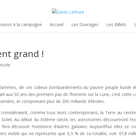
évision à la campagne
Accueil
Les Ouvrages
Les Billets
ent grand !
ricole
 flammes, de ces odieux bombardements du pauvre peuple kurde et
œil aux 50 ans des premiers pas de l’homme sur la Lune, c’est cette 
umière, et comprenant plus de 200 milliards d’étoiles.
, considéraient, comme tous leurs contemporains, la Terre au centre d
 Soleil. Au début du XIXème siècle, les astronomes découvriront l’exi
 fera découvrir l’existence d’autres galaxies. Aujourd’hui elles s
vers visible qui ne représente que 0,5 % de sa totalité, soit 47,8 mill