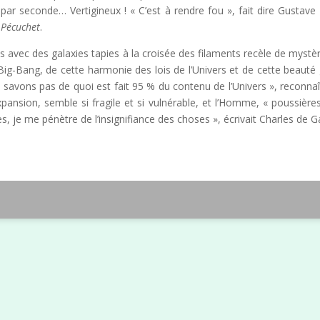
par seconde… Vertigineux ! « C’est à rendre fou », fait dire Gustave 
 Pécuchet
.
es avec des galaxies tapies à la croisée des filaments recèle de myst
 Big-Bang, de cette harmonie des lois de l’Univers et de cette beauté
 savons pas de quoi est fait 95 % du contenu de l’Univers », reconna
pansion, semble si fragile et si vulnérable, et l’Homme, « poussières 
es, je me pénètre de l’insignifiance des choses », écrivait Charles de 