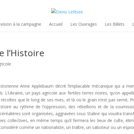
évision à la campagne
Accueil
Les Ouvrages
Les Billets
 l’Histoire
ricole
historienne Anne Applebaum décrit l’implacable mécanique qui a me
. L’Ukraine, un pays agricole aux fertiles terres noires, qu’on appell
 récoltes que le long de ses rives, et là où le grain n’est pas semé, 
toire au rythme de l’oppression, des rébellions et de la soumissio
céréalières sont organisées, aggravées sous Staline qui voudra transf
es collectives, en même temps qu’il fermera les lieux de culte, élimin
 considéré comme un nationaliste, un traître, un saboteur ou un espi