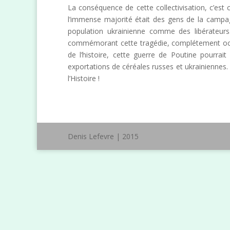
La conséquence de cette collectivisation, c’est
l’immense majorité était des gens de la campag
population ukrainienne comme des libérateurs
commémorant cette tragédie, complétement occul
de l’histoire, cette guerre de Poutine pourr
exportations de céréales russes et ukrainiennes
l’Histoire !
Denis Lefevre | 2015