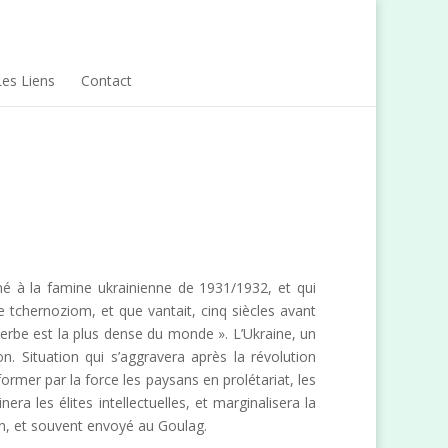
Les Liens
Contact
né à la famine ukrainienne de 1931/1932, et qui
e tchernoziom, et que vantait, cinq siècles avant
l’herbe est la plus dense du monde ». L’Ukraine, un
n. Situation qui s’aggravera après la révolution
ormer par la force les paysans en prolétariat, les
era les élites intellectuelles, et marginalisera la
on, et souvent envoyé au Goulag.