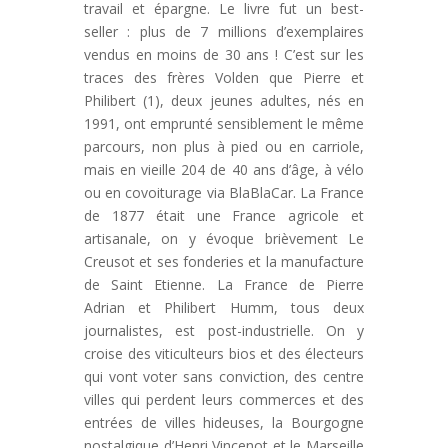
travail et épargne. Le livre fut un best-
seller : plus de 7 millions d’exemplaires
vendus en moins de 30 ans ! C’est sur les
traces des frères Volden que Pierre et
Philibert (1), deux jeunes adultes, nés en
1991, ont emprunté sensiblement le même
parcours, non plus à pied ou en carriole,
mais en vieille 204 de 40 ans d’âge, à vélo
ou en covoiturage via BlaBlaCar. La France
de 1877 était une France agricole et
artisanale, on y évoque brièvement Le
Creusot et ses fonderies et la manufacture
de Saint Etienne. La France de Pierre
Adrian et Philibert Humm, tous deux
journalistes, est post-industrielle. On y
croise des viticulteurs bios et des électeurs
qui vont voter sans conviction, des centre
villes qui perdent leurs commerces et des
entrées de villes hideuses, la Bourgogne
nostalgique d’Henri Vincenot et le Marseille