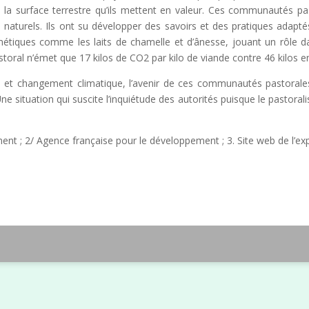
 de la surface terrestre qu’ils mettent en valeur. Ces communautés 
turels. Ils ont su développer des savoirs et des pratiques adaptés a
smétiques comme les laits de chamelle et d’ânesse, jouant un rôle d
storal n’émet que 17 kilos de CO2 par kilo de viande contre 46 kilos
re et changement climatique, l’avenir de ces communautés pastorales,
ne situation qui suscite l’inquiétude des autorités puisque le pastora
.
t ; 2/ Agence française pour le développement ; 3. Site web de l’exp