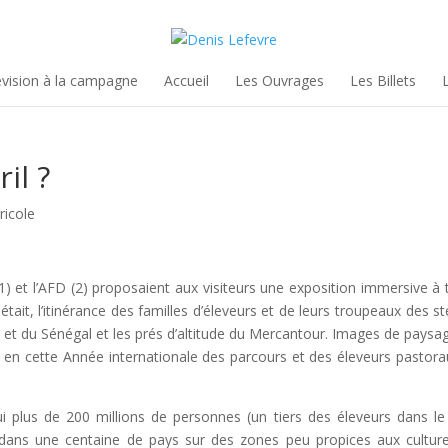
évision à la campagne
Accueil
Les Ouvrages
Les Billets
il ?
ricole
(1) et l’AFD (2) proposaient aux visiteurs une exposition immersive à 
était, l’itinérance des familles d’éleveurs et de leurs troupeaux des
et du Sénégal et les prés d’altitude du Mercantour. Images de paysag
 en cette Année internationale des parcours et des éleveurs pastora
ui plus de 200 millions de personnes (un tiers des éleveurs dans le 
dans une centaine de pays sur des zones peu propices aux culture