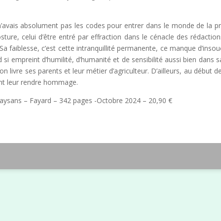
Je n’avais absolument pas les codes pour entrer dans le monde de la p
re, celui d’être entré par effraction dans le cénacle des rédactions
 Sa faiblesse, c’est cette intranquillité permanente, ce manque d’ins
rd si empreint d’humilité, d’humanité et de sensibilité aussi bien dan
 livre ses parents et leur métier d’agriculteur. D’ailleurs, au début d
ent leur rendre hommage.
e paysans – Fayard – 342 pages -Octobre 2024 – 20,90 €