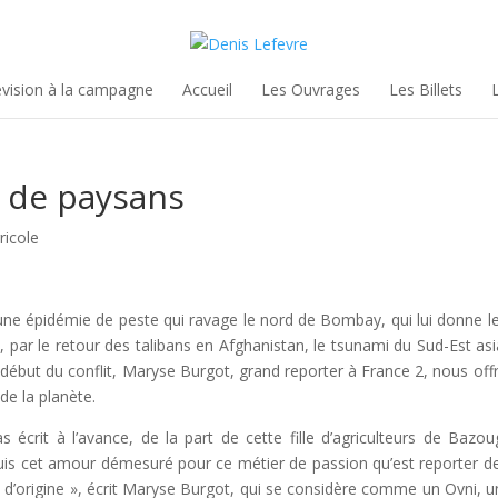
évision à la campagne
Accueil
Les Ouvrages
Les Billets
e de paysans
ricole
une épidémie de peste qui ravage le nord de Bombay, qui lui donne le 
par le retour des talibans en Afghanistan, le tsunami du Sud-Est asiat
début du conflit, Maryse Burgot, grand reporter à France 2, nous of
de la planète.
as écrit à l’avance, de la part de cette fille d’agriculteurs de Baz
uis cet amour démesuré pour ce métier de passion qu’est reporter d
 d’origine », écrit Maryse Burgot, qui se considère comme un Ovni, u