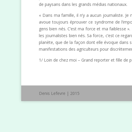
de paysans dans les grands médias nationaux.
« Dans ma famille, il n’y a aucun journaliste. 
avoue toujours éprouver ce syndrome de l’impostu
gens bien nés. C’est ma force et ma faiblesse ».
les journalistes bien nés. Sa force, c’est ce rega
planète, que de la façon dont elle évoque dans son
manifestations des agriculteurs pour discrètem
1/ Loin de chez moi – Grand reporter et fille d
Denis Lefevre | 2015